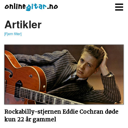
Artikler
[Fjern filter]
Meny
Logg inn
Bli medlem
Kontakt oss
Om onlinegitar.no
Rockabilly-stjernen Eddie Cochran døde
kun 22 år gammel