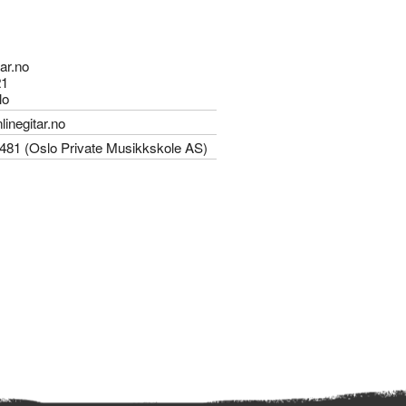
tar.no
21
lo
inegitar.no
481 (Oslo Private Musikkskole AS)