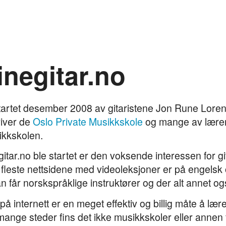
negitar.no
tartet desember 2008 av gitaristene Jon Rune Lore
river de
Oslo Private Musikkskole
og mange av lærern
sikkskolen.
negitar.no ble startet er den voksende interessen for 
fleste nettsidene med videoleksjoner er på engelsk 
 får norskspråklige instruktører og der alt annet og
å internett er en meget effektiv og billig måte å lær
mange steder fins det ikke musikkskoler eller annen 