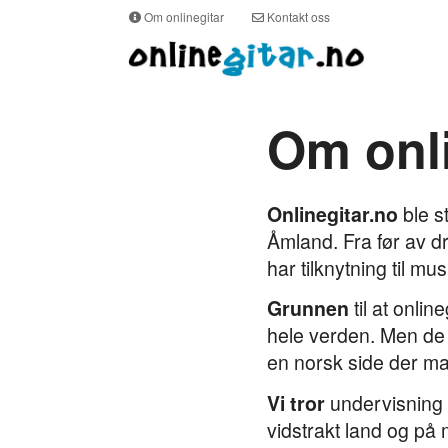
Om onlinegitar
Kontakt oss
Om onli
Onlinegitar.no
ble s
Åmland. Fra før av d
har tilknytning til mu
Grunnen
til at onli
hele verden. Men de 
en norsk side der man
Vi tror
undervisning p
vidstrakt land og på 