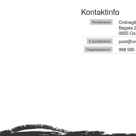
Kontaktinfo
Onlinegi
Postadresse
Bøgata 
0655 Os
post@onl
E-postadresse
998 585 
Organisasjonsnr