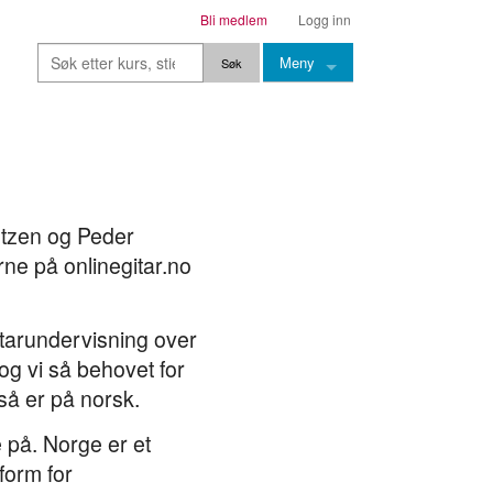
Bli medlem
Logg inn
Meny
Kurs
Stier
Leksjoner
ntzen og Peder
e på onlinegitar.no
Lærere
Stemming
gitarundervisning over
Grep
og vi så behovet for
Backingtracks
så er på norsk.
Skala
e på. Norge er et
Artikler
form for