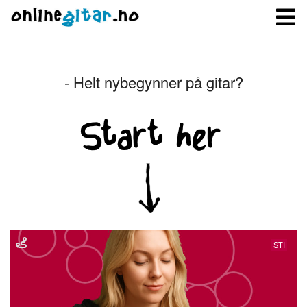
- Helt nybegynner på gitar?
Meny
Logg inn
Bli medlem
Kontakt oss
Om onlinegitar.no
STI