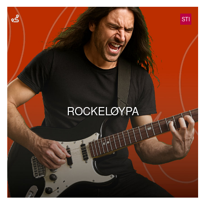
STI
ROCKELØYPA