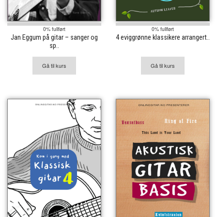
0% fullført
0% fullført
Jan Eggum på gitar – sanger og
4 eviggrønne klassikere arrangert..
sp..
Gå til kurs
Gå til kurs