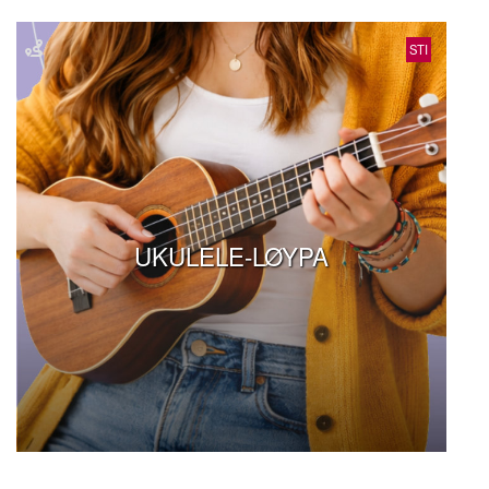
STI
UKULELE-LØYPA