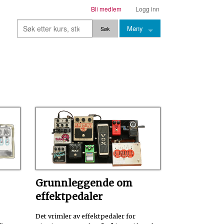
Bli medlem
Logg inn
Meny
Kurs
Stier
Leksjoner
Lærere
Stemming
Grep
Backingtracks
Grunnleggende om
Skala
effektpedaler
Artikler
Det vrimler av effektpedaler for