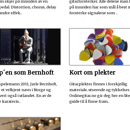
m skjer på innsiden av en
gitarforsterker. Alle delene man 
pedal. Distortion, chorus, delay
på innsiden har som mål å best 
andre effek..
forsterke signalene som ..
p´en som Bernhoft
Kort om plekter
spelemann 2011, Jarle Bernhoft,
Gitarplekter finnes i forskjellig
tt et velkjent navn i Norge og
materiale, utseende og tykkelser.
vert også i utlandet. En av de
Onlinegitar.no gir deg her en lit
karateris..
guide til å finne fram..