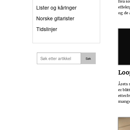
hva so
Lister og kåringer
effekt
og de 
Norske gitarister
Tidslinjer
Loo
Årets 
er bli
etterh
mange 