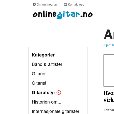
Om onlinegitar
Kontakt oss
A
[Fjern fi
Kategorier
Band & artister
Gitarer
Gitarist
Gitarutstyr
Hvo
virk
Historien om...
Internasjonale gitarister
I denn