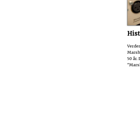
His
Verden
Marsha
50 år. 
"Marsh