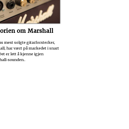
torien om Marshall
s mest solgte gitarforsterker,
ll, har vært på markedet i snart
Det er lett å kjenne igjen
all-sounden..