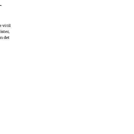
-
 vi til
ister,
en det