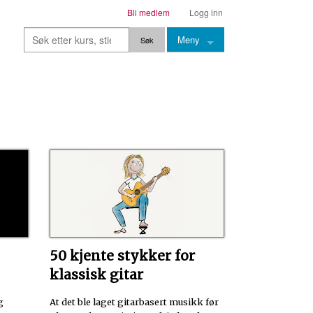
Bli medlem
Logg inn
Meny
Kurs
Stier
Leksjoner
Lærere
Stemming
Grep
Backingtracks
50 kjente stykker for
Skala
klassisk gitar
Artikler
g
At det ble laget gitarbasert musikk før