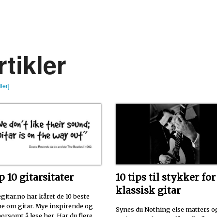
rtikler
lter]
10 tips til stykker for
 10 gitarsitater
klassisk gitar
gitar.no har kåret de 10 beste
ne om gitar. Mye inspirende og
Synes du Nothing else matters o
rsomt å lese her. Har du flere