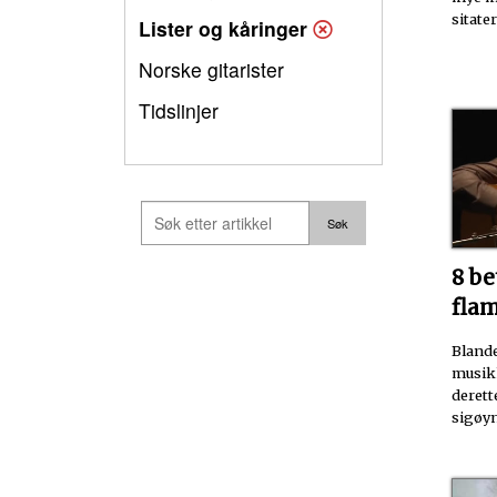
sitate
Lister og kåringer
Norske gitarister
Tidslinjer
8 b
fla
Bland
musikk
derett
sigøyn