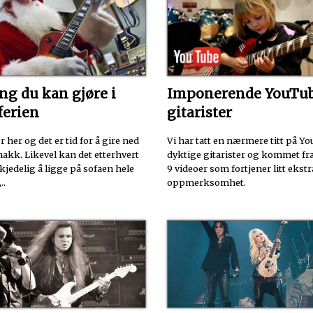
ing du kan gjøre i
Imponerende YouTu
ferien
gitarister
r her og det er tid for å gire ned
Vi har tatt en nærmere titt på Y
akk. Likevel kan det etterhvert
dyktige gitarister og kommet fra
t kjedelig å ligge på sofaen hele
9 videoer som fortjener litt ekstr
..
oppmerksomhet.