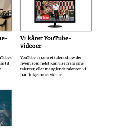
be-
Vi kårer YouTube-
videoer
ouTubes
YouTube er som et talentshow der
m til
hvem som helst kan vise fram sine
a
talenter, eller manglende talenter. Vi
har finkjemmet videoe..