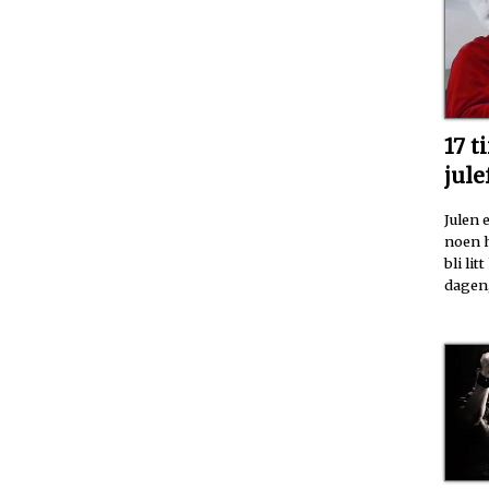
17 t
jule
Julen e
noen h
bli lit
dagen,