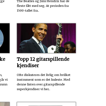
gge
The Beatles og Jimi Hendrix har de
fleste fått med seg. At perioden fra
1500-tallet fra..
ske
Topp 12 gitarspillende
kjendiser
n,
Ofte diskuteres det livlig om hvilket
går vi
instrument som er det kuleste. Med
 grunn
denne listen over gitarspillende
superkjendiser vi her..