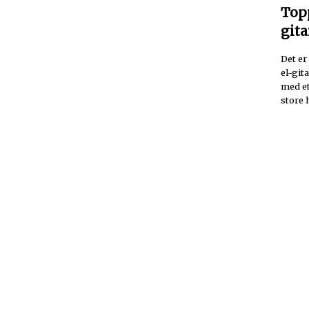
Top
gita
Det er 
el-git
med et
store h