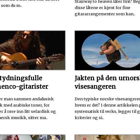
Stairway to heaven låter fint? Be
r som du m..
disse låtene er kjent for fine
gitararrangementer som kan..
etydningsfulle
Jakten på den urnor
menco-gitarister
visesangeren
er man sammen andalusisk
Den typiske norske visesangere
 med arabiske toner, for
hvem er det? I denne artikkelen 
er å røre inn litt sefardisk og
systematisk til verks, legger til
ersk musikk, sitter ma..
kriterier og si..