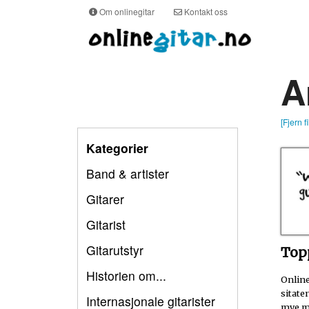
Om onlinegitar
Kontakt oss
A
[Fjern fi
Kategorier
Band & artister
Gitarer
Gitarist
Gitarutstyr
Topp
Historien om...
Online
sitate
Internasjonale gitarister
mye mo