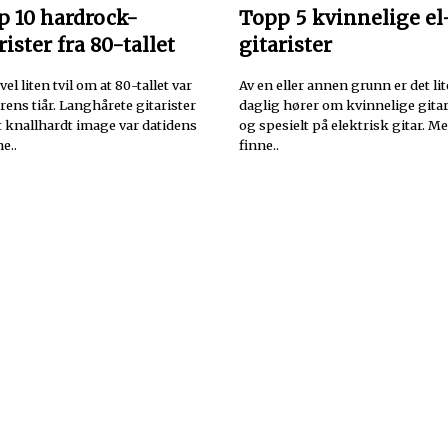
p 10 hardrock-
Topp 5 kvinnelige el
rister fra 80-tallet
gitarister
vel liten tvil om at 80-tallet var
Av en eller annen grunn er det lite
arens tiår. Langhårete gitarister
daglig hører om kvinnelige gitar
 knallhardt image var datidens
og spesielt på elektrisk gitar. M
e..
finne..