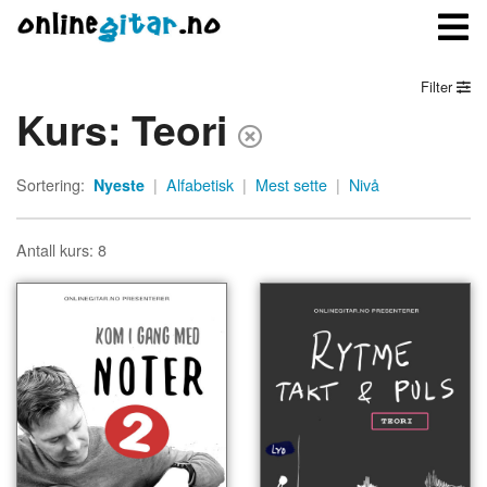
Filter
Kurs: Teori
Meny
Sortering:
Nyeste
|
Alfabetisk
|
Mest sette
|
Nivå
Logg inn
Bli medlem
Antall kurs: 8
Kontakt oss
Om onlinegitar.no