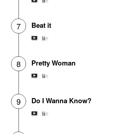
Beat it
7
Pretty Woman
8
Do I Wanna Know?
9