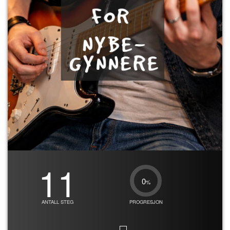
11
0
%
ANTALL STEG
PROGRESJON