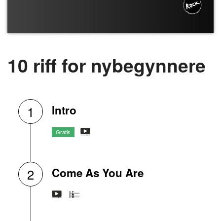
10 riff for nybegynnere
Intro
1
Gratis
Come As You Are
2