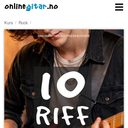
Kurs
/
Rock
/
Meny
Logg inn
Bli medlem
Kontakt oss
Om onlinegitar.no