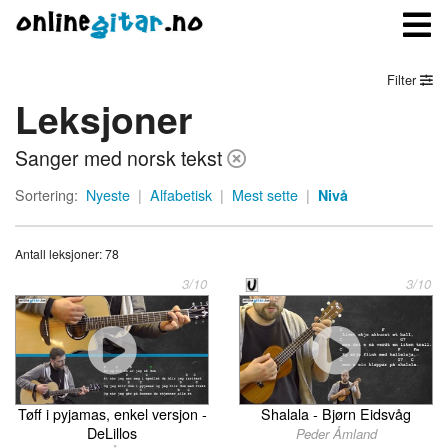
Filter
Leksjoner
Meny
Sanger med norsk tekst
Logg inn
Sortering:
Nyeste
|
Alfabetisk
|
Mest sette
|
Nivå
Bli medlem
Antall leksjoner: 78
Kontakt oss
3/10
3/10
Om onlinegitar.no
Tøff i pyjamas, enkel versjon -
Shalala - Bjørn Eidsvåg
DeLillos
Peder Åmland