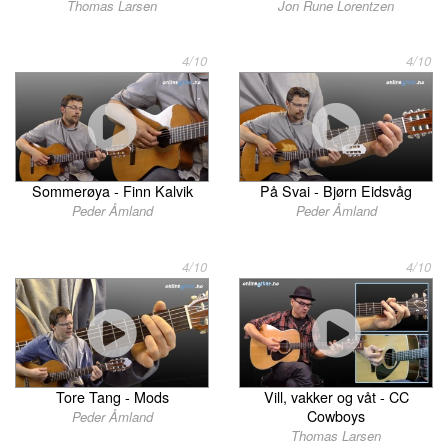
Thomas Larsen
Jon Rune Lorentzen
4/10
4/10
Sommerøya - Finn Kalvik
På Svai - Bjørn Eidsvåg
Peder Åmland
Peder Åmland
4/10
4/10
Tore Tang - Mods
Vill, vakker og våt - CC
Cowboys
Peder Åmland
Thomas Larsen