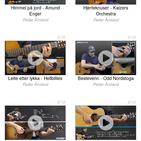
Himmel på jord - Amund
Hjerteknuser - Kaizers
Enger
Orchestra
Peder Åmland
Peder Åmland
5/10
5/10
Leite etter lykka - Hellbillies
Bestevenn - Odd Nordstoga
Peder Åmland
Peder Åmland
6/10
6/10