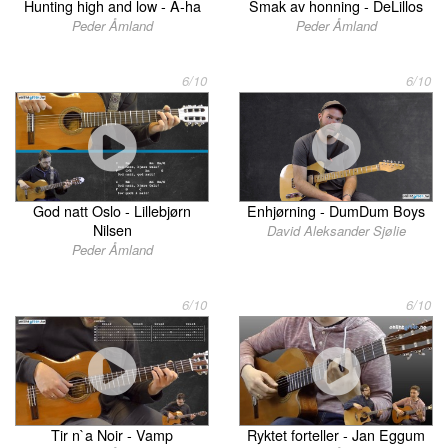
Smak av honning - DeLillos
Hunting high and low - A-ha
Peder Åmland
Peder Åmland
6/10
6/10
God natt Oslo - Lillebjørn
Enhjørning - DumDum Boys
Nilsen
David Aleksander Sjølie
Peder Åmland
6/10
6/10
Tir n`a Noir - Vamp
Ryktet forteller - Jan Eggum