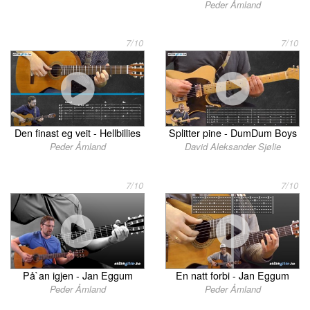
Peder Åmland
7/10
7/10
Den finast eg veit - Hellbillies
Splitter pine - DumDum Boys
Peder Åmland
David Aleksander Sjølie
7/10
7/10
På`an igjen - Jan Eggum
En natt forbi - Jan Eggum
Peder Åmland
Peder Åmland