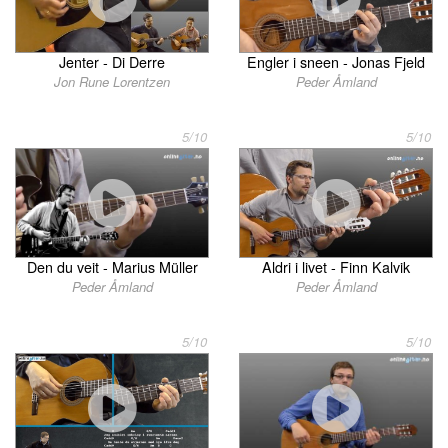
Jenter - Di Derre
Engler i sneen - Jonas Fjeld
Jon Rune Lorentzen
Peder Åmland
5/10
5/10
Den du veit - Marius Müller
Aldri i livet - Finn Kalvik
Peder Åmland
Peder Åmland
5/10
5/10