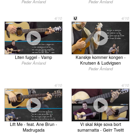
Peder Åmland
Peder Åmland
4/10
4/10
Liten fuggel - Vamp
Kanskje kommer kongen -
Knutsen & Ludvigsen
Peder Åmland
Peder Åmland
4/10
4/10
Lift Me - feat. Ane Brun -
Vi skal ikkje sova bort
Madrugada
sumarnatta - Geirr Tveitt