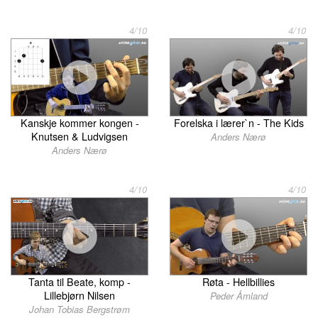
4/10
4/10
Kanskje kommer kongen -
Forelska i lærer`n - The Kids
Knutsen & Ludvigsen
Anders Nærø
Anders Nærø
4/10
4/10
Tanta til Beate, komp -
Røta - Hellbillies
Lillebjørn Nilsen
Peder Åmland
Johan Tobias Bergstrøm