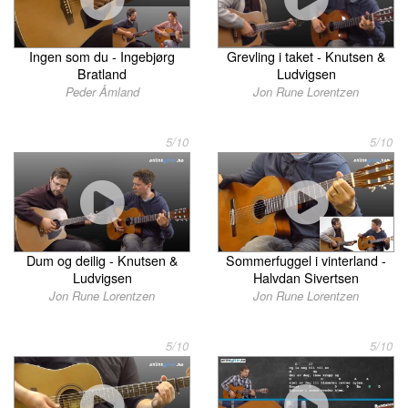
Ingen som du - Ingebjørg
Grevling i taket - Knutsen &
Bratland
Ludvigsen
Peder Åmland
Jon Rune Lorentzen
5/10
5/10
Dum og deilig - Knutsen &
Sommerfuggel i vinterland -
Ludvigsen
Halvdan Sivertsen
Jon Rune Lorentzen
Jon Rune Lorentzen
5/10
5/10