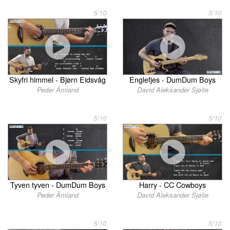
5/10
5/10
Skyfri himmel - Bjørn Eidsvåg
Englefjes - DumDum Boys
Peder Åmland
David Aleksander Sjølie
5/10
5/10
Tyven tyven - DumDum Boys
Harry - CC Cowboys
Peder Åmland
David Aleksander Sjølie
5/10
5/10