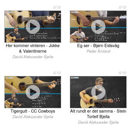
5/10
5/10
Her kommer vinteren - Jokke
Eg ser - Bjørn Eidsvåg
& Valentinerne
Peder Åmland
David Aleksander Sjølie
5/10
5/10
Tigergutt - CC Cowboys
Alt rundt er det samma - Stein
Torleif Bjella
David Aleksander Sjølie
David Aleksander Sjølie