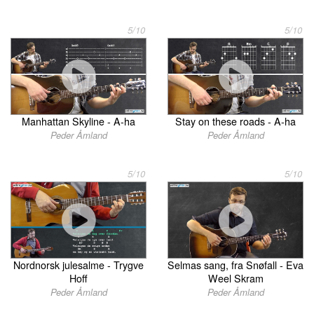
5/10
5/10
Manhattan Skyline - A-ha
Stay on these roads - A-ha
Peder Åmland
Peder Åmland
5/10
5/10
Selmas sang, fra Snøfall - Eva
Nordnorsk julesalme - Trygve
Weel Skram
Hoff
Peder Åmland
Peder Åmland