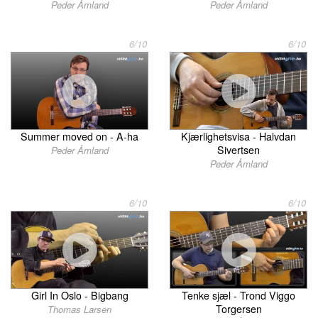
Peder Åmland
Peder Åmland
6/10
6/10
Summer moved on - A-ha
Kjærlighetsvisa - Halvdan
Sivertsen
Peder Åmland
Peder Åmland
6/10
6/10
Girl In Oslo - Bigbang
Tenke sjæl - Trond Viggo
Torgersen
Thomas Larsen