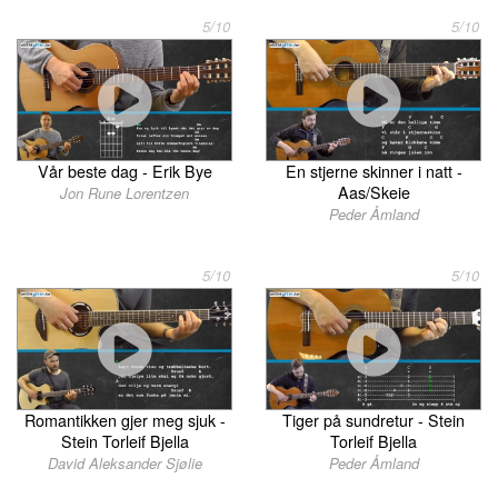
5/10
5/10
Vår beste dag - Erik Bye
En stjerne skinner i natt -
Aas/Skeie
Jon Rune Lorentzen
Peder Åmland
5/10
5/10
Romantikken gjer meg sjuk -
Tiger på sundretur - Stein
Stein Torleif Bjella
Torleif Bjella
David Aleksander Sjølie
Peder Åmland