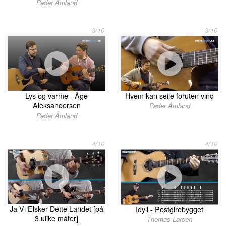
Peder Åmland
3/10
3/10
Lys og varme - Åge
Hvem kan seile foruten vind
Aleksandersen
Peder Åmland
Peder Åmland
4/10
4/10
Ja Vi Elsker Dette Landet [på
Idyll - Postgirobygget
3 ulike måter]
Thomas Larsen