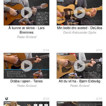
Å kunne æ skrive - Lars
Min beibi dro avsted - DeLillos
Bremnes
David Aleksander Sjølie
Peder Åmland
5/10
5/10
Dråba i sjøen - Tønes
Alt du vil ha - Bjørn Eidsvåg
Peder Åmland
Peder Åmland
5/10
5/10