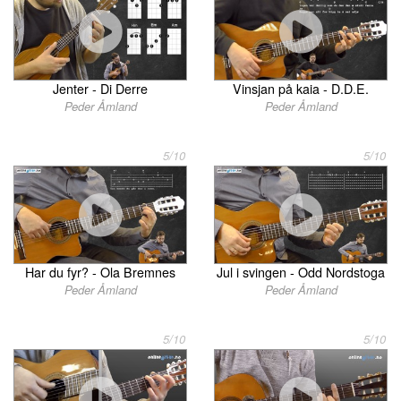
Jenter - Di Derre
Vinsjan på kaia - D.D.E.
Peder Åmland
Peder Åmland
5/10
5/10
Har du fyr? - Ola Bremnes
Jul i svingen - Odd Nordstoga
Peder Åmland
Peder Åmland
5/10
5/10