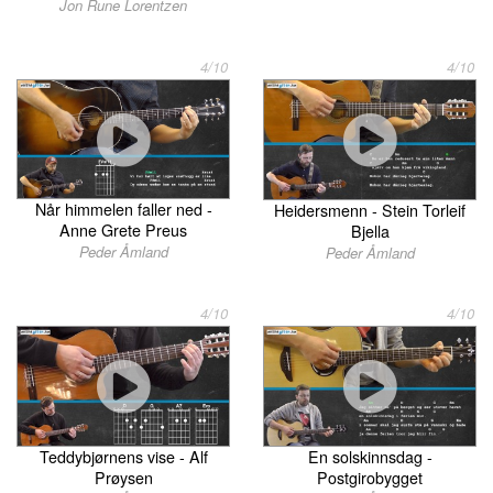
Jon Rune Lorentzen
4/10
4/10
Når himmelen faller ned -
Heidersmenn - Stein Torleif
Anne Grete Preus
Bjella
Peder Åmland
Peder Åmland
4/10
4/10
Teddybjørnens vise - Alf
En solskinnsdag -
Prøysen
Postgirobygget