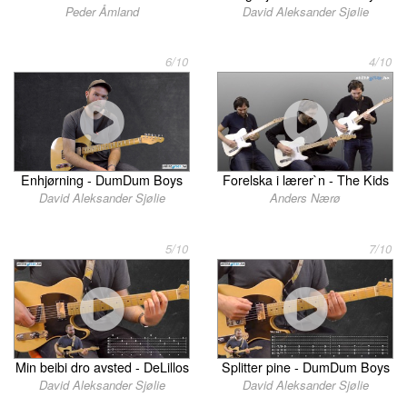
Peder Åmland
David Aleksander Sjølie
6/10
4/10
Enhjørning - DumDum Boys
Forelska i lærer`n - The Kids
David Aleksander Sjølie
Anders Nærø
5/10
7/10
Min beibi dro avsted - DeLillos
Splitter pine - DumDum Boys
David Aleksander Sjølie
David Aleksander Sjølie