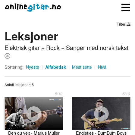
Filter
Leksjoner
Meny
Elektrisk gitar + Rock + Sanger med norsk tekst
Logg inn
Bli medlem
Sortering:
Nyeste
|
Alfabetisk
|
Mest sette
|
Nivå
Kontakt oss
Antall leksjoner: 6
Om onlinegitar.no
5/10
5/10
Den du veit - Marius Müller
Englefjes - DumDum Boys