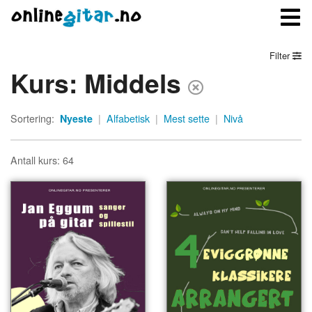
Filter
Kurs: Middels
Meny
Sortering:
Nyeste
|
Alfabetisk
|
Mest sette
|
Nivå
Logg inn
Bli medlem
Antall kurs: 64
Kontakt oss
Om onlinegitar.no