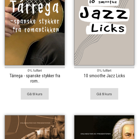
0% fullført
0% fullført
Tárrega - spanske stykker fra
10 smoothe Jazz Licks
rom..
Gå til kurs
Gå til kurs