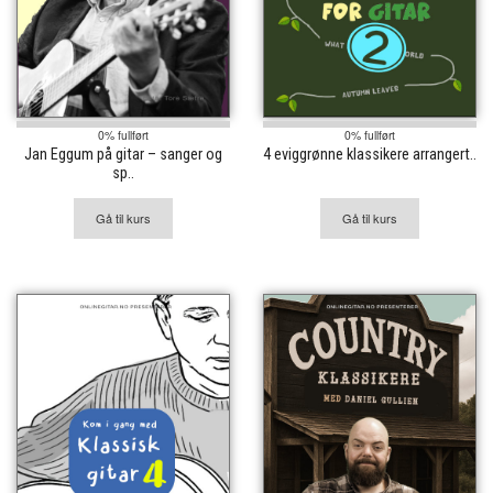
0% fullført
0% fullført
Jan Eggum på gitar – sanger og
4 eviggrønne klassikere arrangert..
sp..
Gå til kurs
Gå til kurs