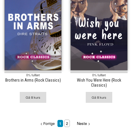
0% fullført
0% fullført
Brothers in Arms (Rock Classics)
Wish You Were Here (Rock
Classics)
Gå til kurs
Gå til kurs
2
Neste >
< Forrige
1