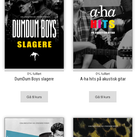
0% fullført
0% fullført
DumDum Boys slagere
A-ha hits på akustisk gitar
Gå til kurs
Gå til kurs