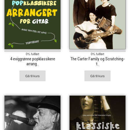
0% fullført
0% fullført
4 eviggrønne popklassikere
The Carter Family og Scratching-
arrang..
t..
Gå til kurs
Gå til kurs