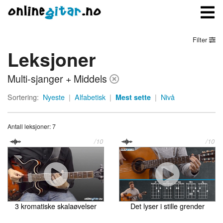
Filter
Leksjoner
Meny
Multi-sjanger + Middels
Logg inn
Sortering:
Nyeste
|
Alfabetisk
|
Mest sette
|
Nivå
Bli medlem
Antall leksjoner: 7
Kontakt oss
/10
/10
Om onlinegitar.no
3 kromatiske skalaøvelser
Det lyser i stille grender