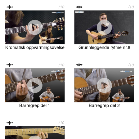
/10
/10
Kromatisk oppvarmingsøvelse
Grunnleggende rytme nr.8
/10
/10
Barregrep del 1
Barregrep del 2
/10