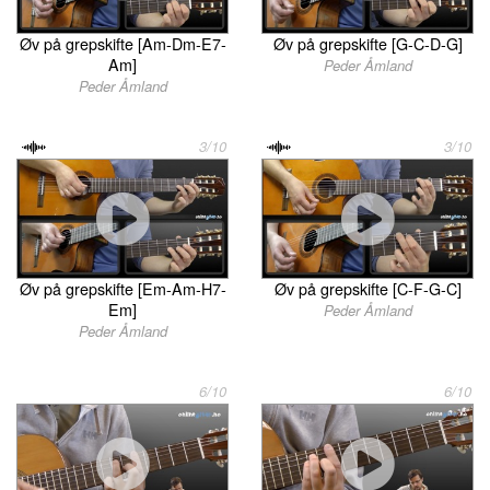
Øv på grepskifte [Am-Dm-E7-
Øv på grepskifte [G-C-D-G]
Am]
Peder Åmland
Peder Åmland
3/10
3/10
Øv på grepskifte [Em-Am-H7-
Øv på grepskifte [C-F-G-C]
Em]
Peder Åmland
Peder Åmland
6/10
6/10