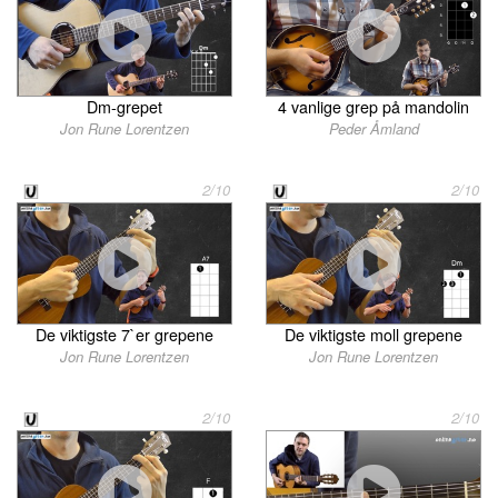
4 vanlige grep på mandolin
Dm-grepet
Peder Åmland
Jon Rune Lorentzen
2/10
2/10
De viktigste 7`er grepene
De viktigste moll grepene
Jon Rune Lorentzen
Jon Rune Lorentzen
2/10
2/10