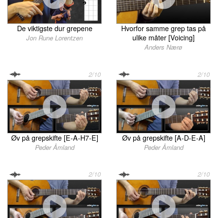
De viktigste dur grepene
Hvorfor samme grep tas på
ulike måter [Voicing]
Jon Rune Lorentzen
Anders Nærø
2/10
2/10
Øv på grepskifte [E-A-H7-E]
Øv på grepskifte [A-D-E-A]
Peder Åmland
Peder Åmland
2/10
2/10