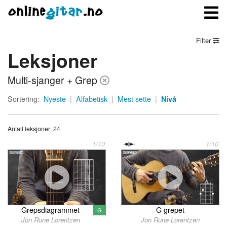
Filter
Leksjoner
Meny
Multi-sjanger + Grep
Logg inn
Sortering:
Nyeste
|
Alfabetisk
|
Mest sette
|
Nivå
Bli medlem
Antall leksjoner: 24
Kontakt oss
1/10
1/10
Om onlinegitar.no
Grepsdiagrammet
G grepet
G
Jon Rune Lorentzen
Jon Rune Lorentzen