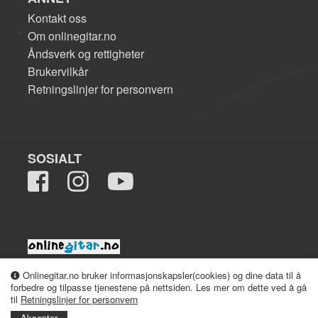
Kontakt oss
Om onlinegitar.no
Åndsverk og rettigheter
Brukervilkår
Retningslinjer for personvern
SOSIALT
2008-2026 onlinegitar.no
Onlinegitar.no bruker informasjonskapsler(cookies) og dine data til å
forbedre og tilpasse tjenestene på nettsiden. Les mer om dette ved å gå
til
Retningslinjer for personvern
Aksepter