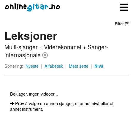
Filter
Leksjoner
Meny
Multi-sjanger + Viderekommet + Sanger-
Logg inn
internasjonale
Bli medlem
Sortering:
Nyeste
|
Alfabetisk
|
Mest sette
|
Nivå
Kontakt oss
Om onlinegitar.no
Beklager, ingen videoer...
Prøv å velge en annen sjanger, et annet nivå eller et
annet instrument.