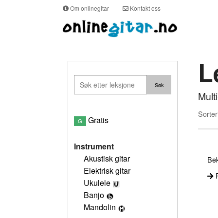
Om onlinegitar
Kontakt oss
L
Mult
Sorter
Gratis
G
Instrument
Akustisk gitar
Bek
Elektrisk gitar
P
Ukulele
Banjo
Mandolin