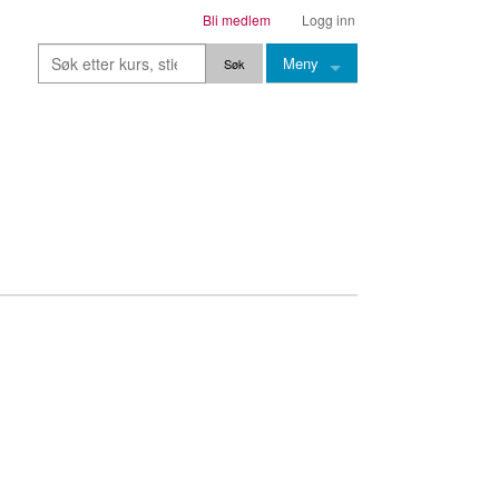
Bli medlem
Logg inn
Meny
Kurs
Stier
Leksjoner
Lærere
Stemming
Grep
Backingtracks
Skala
Artikler