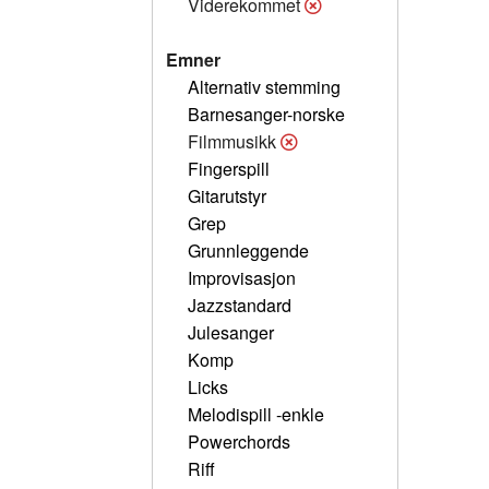
Viderekommet
Emner
Alternativ stemming
Barnesanger-norske
Filmmusikk
Fingerspill
Gitarutstyr
Grep
Grunnleggende
Improvisasjon
Jazzstandard
Julesanger
Komp
Licks
Melodispill -enkle
Powerchords
Riff