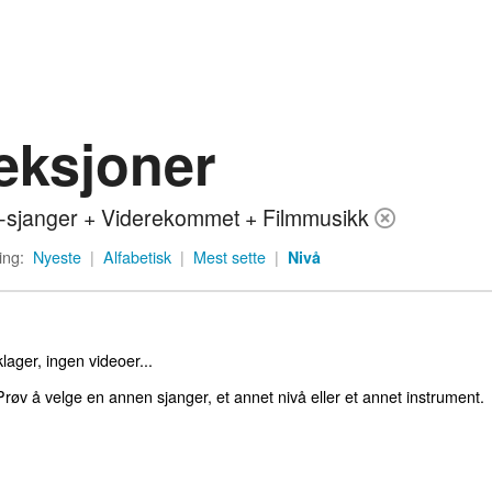
eksjoner
i-sjanger + Viderekommet + Filmmusikk
ing:
Nyeste
|
Alfabetisk
|
Mest sette
|
Nivå
lager, ingen videoer...
røv å velge en annen sjanger, et annet nivå eller et annet instrument.