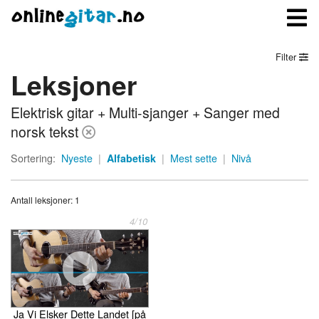
Filter
Leksjoner
Meny
Elektrisk gitar + Multi-sjanger + Sanger med
Logg inn
norsk tekst
Bli medlem
Sortering:
Nyeste
|
Alfabetisk
|
Mest sette
|
Nivå
Kontakt oss
Antall leksjoner: 1
Om onlinegitar.no
4/10
Ja Vi Elsker Dette Landet [på