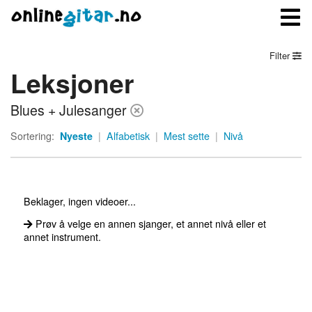
Filter
Leksjoner
Meny
Blues + Julesanger
Logg inn
Sortering:
Nyeste
|
Alfabetisk
|
Mest sette
|
Nivå
Bli medlem
Kontakt oss
Beklager, ingen videoer...
Om onlinegitar.no
Prøv å velge en annen sjanger, et annet nivå eller et
annet instrument.