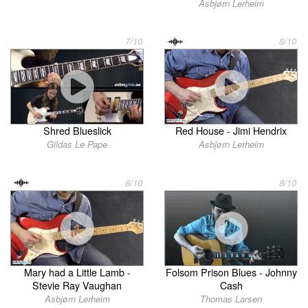
Asbjørn Lerheim
7/10
8/10
Shred Blueslick
Red House - Jimi Hendrix
Gildas Le Pape
Asbjørn Lerheim
8/10
8/10
Mary had a Little Lamb -
Folsom Prison Blues - Johnny
Stevie Ray Vaughan
Cash
Asbjørn Lerheim
Thomas Larsen