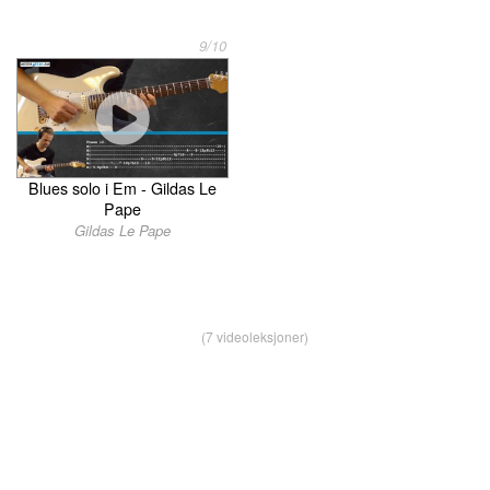
9/10
Blues solo i Em - Gildas Le
Pape
Gildas Le Pape
(7 videoleksjoner)