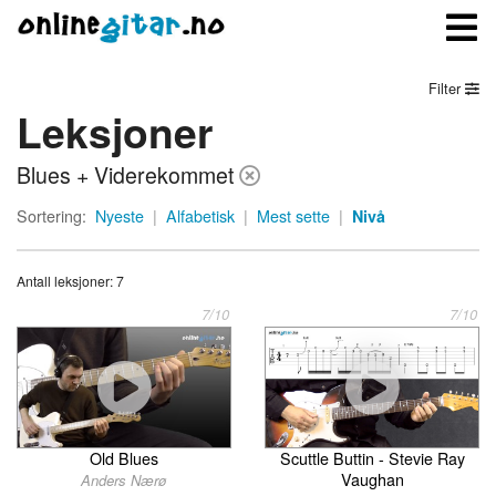
Filter
Leksjoner
Meny
Blues + Viderekommet
Logg inn
Sortering:
Nyeste
|
Alfabetisk
|
Mest sette
|
Nivå
Bli medlem
Antall leksjoner: 7
Kontakt oss
7/10
7/10
Om onlinegitar.no
Old Blues
Scuttle Buttin - Stevie Ray
Vaughan
Anders Nærø