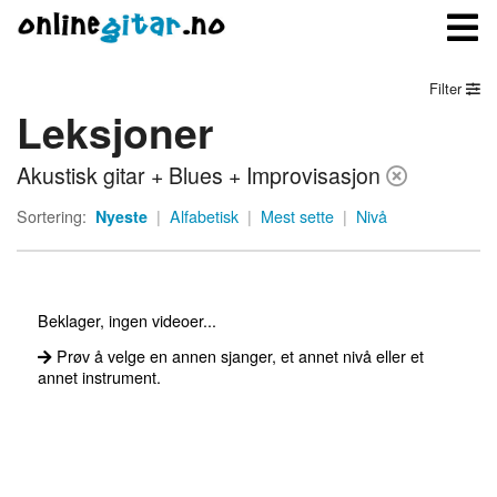
Filter
Leksjoner
Meny
Akustisk gitar + Blues + Improvisasjon
Logg inn
Sortering:
Nyeste
|
Alfabetisk
|
Mest sette
|
Nivå
Bli medlem
Kontakt oss
Beklager, ingen videoer...
Om onlinegitar.no
Prøv å velge en annen sjanger, et annet nivå eller et
annet instrument.