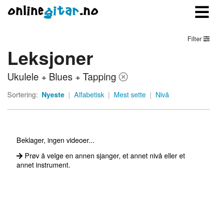
Filter
Leksjoner
Meny
Ukulele + Blues + Tapping
Logg inn
Sortering:
Nyeste
|
Alfabetisk
|
Mest sette
|
Nivå
Bli medlem
Kontakt oss
Beklager, ingen videoer...
Om onlinegitar.no
Prøv å velge en annen sjanger, et annet nivå eller et
annet instrument.