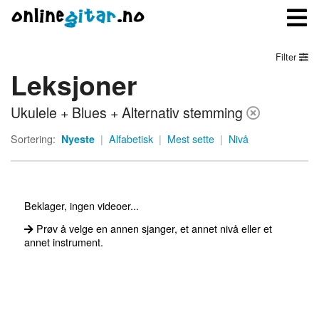
Filter
Leksjoner
Meny
Ukulele + Blues + Alternativ stemming
Logg inn
Sortering:
Nyeste
|
Alfabetisk
|
Mest sette
|
Nivå
Bli medlem
Kontakt oss
Beklager, ingen videoer...
Om onlinegitar.no
Prøv å velge en annen sjanger, et annet nivå eller et
annet instrument.