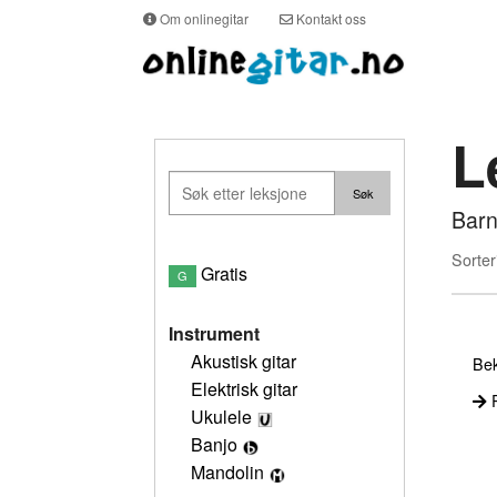
Om onlinegitar
Kontakt oss
L
Bar
Sorter
Gratis
G
Instrument
Akustisk gitar
Bek
Elektrisk gitar
P
Ukulele
Banjo
Mandolin