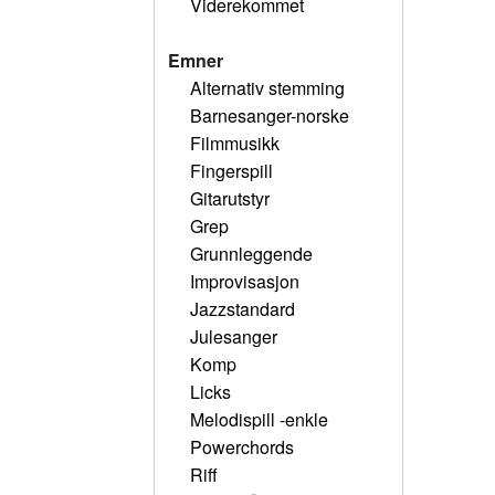
Viderekommet
Emner
Alternativ stemming
Barnesanger-norske
Filmmusikk
Fingerspill
Gitarutstyr
Grep
Grunnleggende
Improvisasjon
Jazzstandard
Julesanger
Komp
Licks
Melodispill -enkle
Powerchords
Riff