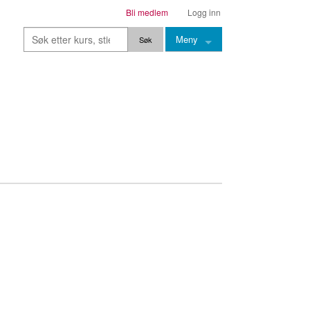
Bli medlem
Logg inn
Meny
Kurs
Stier
Leksjoner
Lærere
Stemming
Grep
Backingtracks
Skala
Artikler