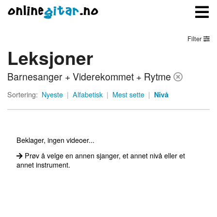
Filter
Leksjoner
Meny
Barnesanger + Viderekommet + Rytme
Logg inn
Sortering:
Nyeste
|
Alfabetisk
|
Mest sette
|
Nivå
Bli medlem
Kontakt oss
Beklager, ingen videoer...
Om onlinegitar.no
Prøv å velge en annen sjanger, et annet nivå eller et
annet instrument.