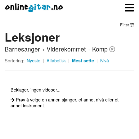
Filter
Leksjoner
Meny
Barnesanger + Viderekommet + Komp
Logg inn
Sortering:
Nyeste
|
Alfabetisk
|
Mest sette
|
Nivå
Bli medlem
Kontakt oss
Beklager, ingen videoer...
Om onlinegitar.no
Prøv å velge en annen sjanger, et annet nivå eller et
annet instrument.