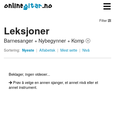
Filter
Leksjoner
Meny
Barnesanger + Nybegynner + Komp
Logg inn
Sortering:
Nyeste
|
Alfabetisk
|
Mest sette
|
Nivå
Bli medlem
Kontakt oss
Beklager, ingen videoer...
Om onlinegitar.no
Prøv å velge en annen sjanger, et annet nivå eller et
annet instrument.