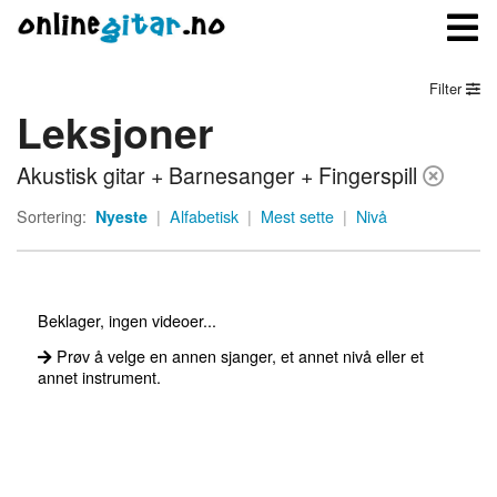
Filter
Leksjoner
Meny
Akustisk gitar + Barnesanger + Fingerspill
Logg inn
Sortering:
Nyeste
|
Alfabetisk
|
Mest sette
|
Nivå
Bli medlem
Kontakt oss
Beklager, ingen videoer...
Om onlinegitar.no
Prøv å velge en annen sjanger, et annet nivå eller et
annet instrument.