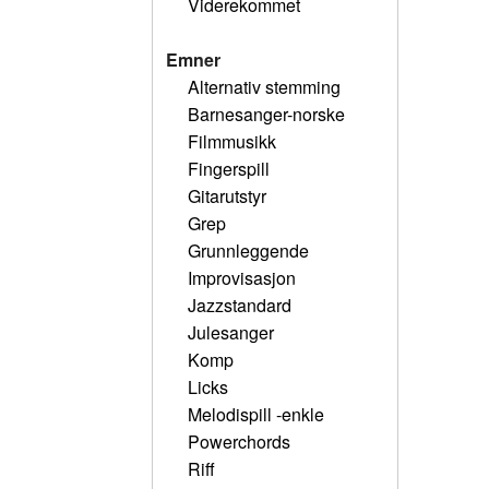
Viderekommet
Emner
Alternativ stemming
Barnesanger-norske
Filmmusikk
Fingerspill
Gitarutstyr
Grep
Grunnleggende
Improvisasjon
Jazzstandard
Julesanger
Komp
Licks
Melodispill -enkle
Powerchords
Riff