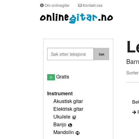
Om onlinegitar
Kontakt oss
L
Bar
Sorter
Gratis
G
Instrument
Akustisk gitar
Bek
Elektrisk gitar
P
Ukulele
Banjo
Mandolin