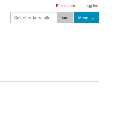
Bli medlem
Logg inn
Meny
Kurs
Stier
Leksjoner
Lærere
Stemming
Grep
Backingtracks
Skala
Artikler