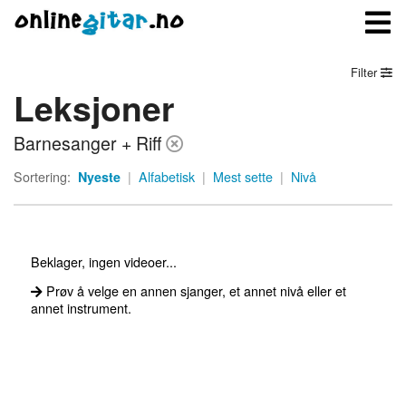
Filter
Leksjoner
Meny
Barnesanger + Riff
Logg inn
Sortering:
Nyeste
|
Alfabetisk
|
Mest sette
|
Nivå
Bli medlem
Kontakt oss
Beklager, ingen videoer...
Om onlinegitar.no
Prøv å velge en annen sjanger, et annet nivå eller et
annet instrument.