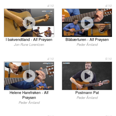
4/10
4/10
I bakvendtland - Alf Prøysen
Blåbærturen - Alf Prøysen
Jon Rune Lorentzen
Peder Åmland
4/10
5/10
Postmann Pat
Helene Harefrøken - Alf
Prøysen
Peder Åmland
Peder Åmland