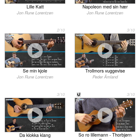
Lille Katt
Napoleon med sin hær
Jon Rune Lorentzen
Jon Rune Lorentzen
2/10
3/10
Trollmors vuggevise
Se min kjole
Peder Åmland
Jon Rune Lorentzen
3/10
3/10
So ro lillemann - Thorbjørn
Da klokka klang