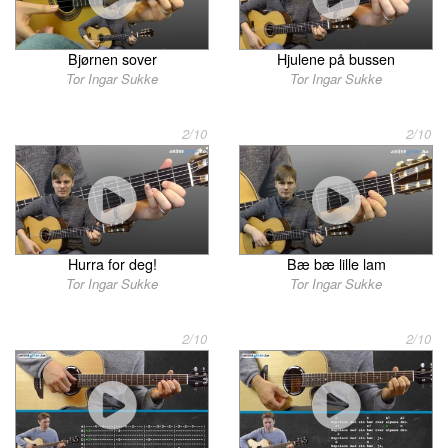
Bjørnen sover
Hjulene på bussen
Tor Ingar Sukke
Tor Ingar Sukke
2/10
2/10
Hurra for deg!
Bæ bæ lille lam
Tor Ingar Sukke
Tor Ingar Sukke
2/10
2/10