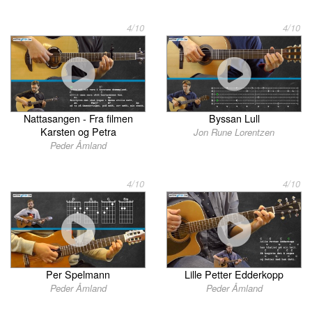
4/10
4/10
Nattasangen - Fra filmen
Byssan Lull
Karsten og Petra
Jon Rune Lorentzen
Peder Åmland
4/10
4/10
Per Spelmann
Lille Petter Edderkopp
Peder Åmland
Peder Åmland