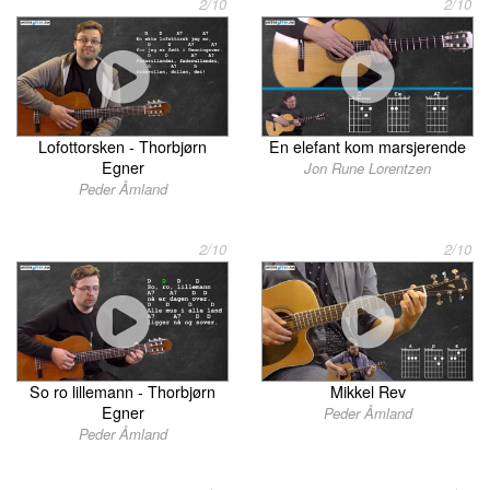
2/10
2/10
En elefant kom marsjerende
Lofottorsken - Thorbjørn
Egner
Jon Rune Lorentzen
Peder Åmland
2/10
2/10
So ro lillemann - Thorbjørn
Mikkel Rev
Egner
Peder Åmland
Peder Åmland