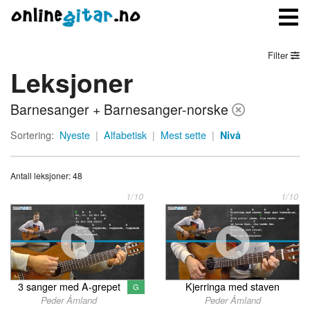
Filter
Leksjoner
Meny
Barnesanger + Barnesanger-norske
Logg inn
Sortering:
Nyeste
|
Alfabetisk
|
Mest sette
|
Nivå
Bli medlem
Antall leksjoner: 48
Kontakt oss
1/10
1/10
Om onlinegitar.no
3 sanger med A-grepet
Kjerringa med staven
G
Peder Åmland
Peder Åmland