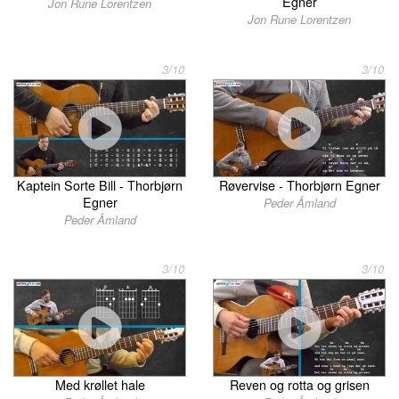
Egner
Jon Rune Lorentzen
Jon Rune Lorentzen
3/10
3/10
Kaptein Sorte Bill - Thorbjørn
Røvervise - Thorbjørn Egner
Egner
Peder Åmland
Peder Åmland
3/10
3/10
Med krøllet hale
Reven og rotta og grisen