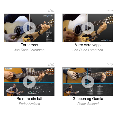
1/10
1/10
Tornerose
Virre virre vapp
Jon Rune Lorentzen
Jon Rune Lorentzen
1/10
1/10
Ro ro ro din båt
Gubben og Gamla
Peder Åmland
Peder Åmland