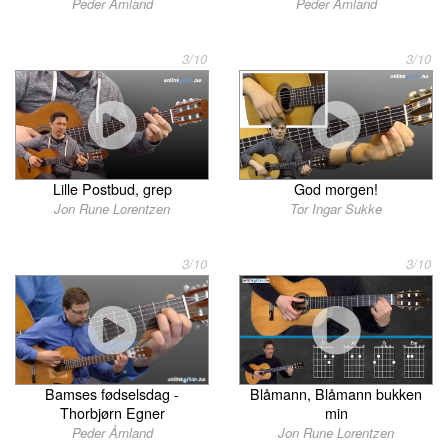
Peder Åmland
Peder Åmland
3/10
3/10
Lille Postbud, grep
God morgen!
Jon Rune Lorentzen
Tor Ingar Sukke
3/10
3/10
Bamses fødselsdag -
Blåmann, Blåmann bukken
Thorbjørn Egner
min
Peder Åmland
Jon Rune Lorentzen