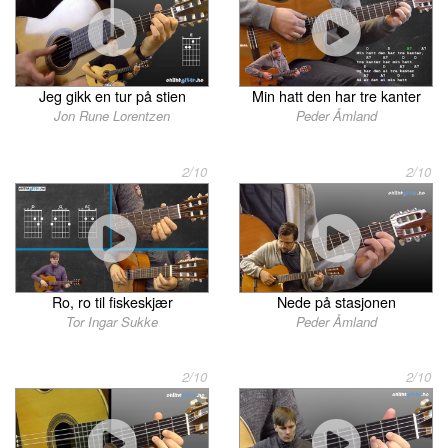
Jeg gikk en tur på stien
Min hatt den har tre kanter
Jon Rune Lorentzen
Peder Åmland
2/10
2/10
Ro, ro til fiskeskjær
Nede på stasjonen
Tor Ingar Sukke
Peder Åmland
2/10
2/10