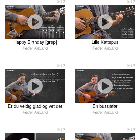
2/10
2/10
Happy Birthday [grep]
Lille Kattepus
Peder Åmland
Peder Åmland
2/10
2/10
Er du veldig glad og vet det
En bussjåfør
Peder Åmland
Peder Åmland
2/10
2/10