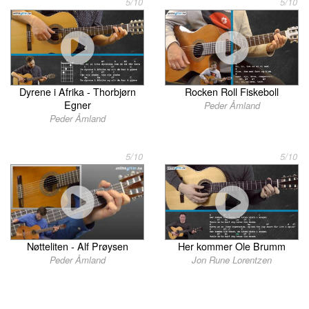
5/10
5/10
Dyrene i Afrika - Thorbjørn
Rocken Roll Fiskeboll
Egner
Peder Åmland
Peder Åmland
5/10
5/10
Her kommer Ole Brumm
Nøtteliten - Alf Prøysen
Jon Rune Lorentzen
Peder Åmland