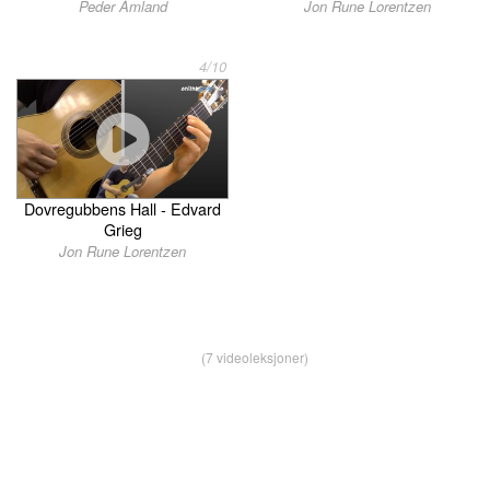
Peder Åmland
Jon Rune Lorentzen
4/10
Dovregubbens Hall - Edvard
Grieg
Jon Rune Lorentzen
(7 videoleksjoner)