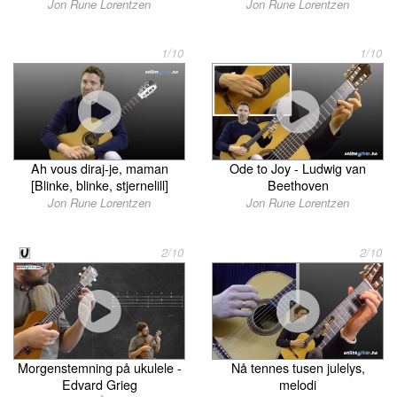
Jon Rune Lorentzen
Jon Rune Lorentzen
1/10
1/10
Ah vous diraj-je, maman
Ode to Joy - Ludwig van
[Blinke, blinke, stjernelill]
Beethoven
Jon Rune Lorentzen
Jon Rune Lorentzen
2/10
2/10
Morgenstemning på ukulele -
Nå tennes tusen julelys,
Edvard Grieg
melodi