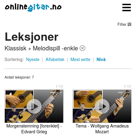
Filter
Leksjoner
Meny
Klassisk + Melodispill -enkle
Logg inn
Sortering:
Nyeste
|
Alfabetisk
|
Mest sette
|
Nivå
Bli medlem
Antall leksjoner: 7
Kontakt oss
1/10
1/10
Om onlinegitar.no
Morgenstemning [forenklet] -
Tema - Wolfgang Amadeus
Edvard Grieg
Mozart