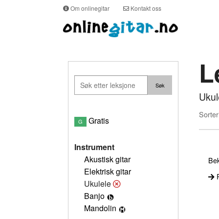
Om onlinegitar
Kontakt oss
L
Ukul
Sorter
Gratis
G
Instrument
Akustisk gitar
Bek
Elektrisk gitar
P
Ukulele
Banjo
Mandolin