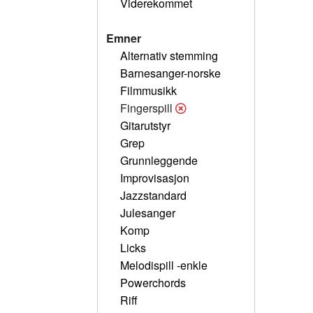
Viderekommet
Emner
Alternativ stemming
Barnesanger-norske
Filmmusikk
Fingerspill
Gitarutstyr
Grep
Grunnleggende
Improvisasjon
Jazzstandard
Julesanger
Komp
Licks
Melodispill -enkle
Powerchords
Riff