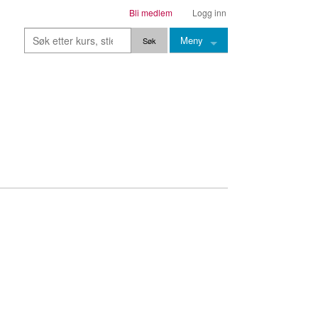
Bli medlem
Logg inn
Meny
Kurs
Stier
Leksjoner
Lærere
Stemming
Grep
Backingtracks
Skala
Artikler