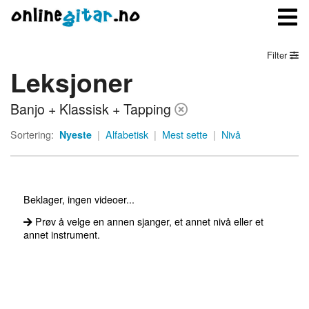
Filter
Leksjoner
Meny
Banjo + Klassisk + Tapping
Logg inn
Sortering:
Nyeste
|
Alfabetisk
|
Mest sette
|
Nivå
Bli medlem
Kontakt oss
Beklager, ingen videoer...
Om onlinegitar.no
Prøv å velge en annen sjanger, et annet nivå eller et
annet instrument.