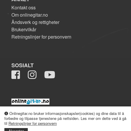
Kontakt oss
Om onlinegitar.no
Åndsverk og rettigheter
Brukervilkår
Retningslinjer for personvern
SOSIALT
2008-2026 onlinegitar.no
Onlinegitar.no bruker informasjonskapsler(cookies) og dine data til å
forbedre og tilpasse tjenestene på nettsiden. Les mer om dette ved å gå
til
Retningslinjer for personvern
Aksepter