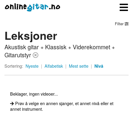
Filter
Leksjoner
Meny
Akustisk gitar + Klassisk + Viderekommet +
Logg inn
Gitarutstyr
Bli medlem
Sortering:
Nyeste
|
Alfabetisk
|
Mest sette
|
Nivå
Kontakt oss
Om onlinegitar.no
Beklager, ingen videoer...
Prøv å velge en annen sjanger, et annet nivå eller et
annet instrument.