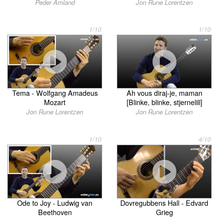
Peder Åmland
Jon Rune Lorentzen
1/10
1/10
Tema - Wolfgang Amadeus
Ah vous diraj-je, maman
Mozart
[Blinke, blinke, stjernelill]
Jon Rune Lorentzen
Jon Rune Lorentzen
1/10
4/10
Ode to Joy - Ludwig van
Dovregubbens Hall - Edvard
Beethoven
Grieg