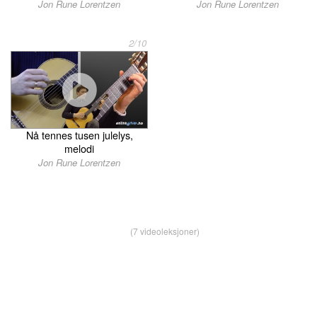
Jon Rune Lorentzen
Jon Rune Lorentzen
2/10
Nå tennes tusen julelys,
melodi
Jon Rune Lorentzen
(7 videoleksjoner)