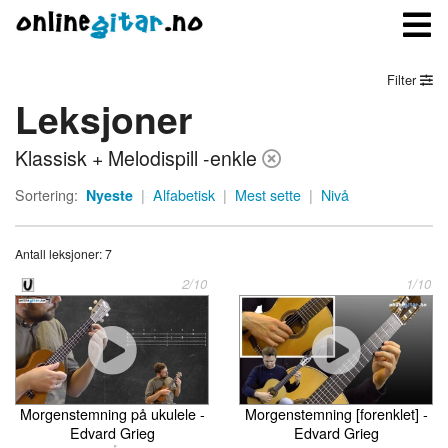
Filter
Leksjoner
Meny
Klassisk + Melodispill -enkle
Logg inn
Sortering:
Nyeste
|
Alfabetisk
|
Mest sette
|
Nivå
Bli medlem
Antall leksjoner: 7
Kontakt oss
2/10
1/10
Om onlinegitar.no
Morgenstemning på ukulele -
Morgenstemning [forenklet] -
Edvard Grieg
Edvard Grieg