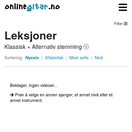
Filter
Leksjoner
Meny
Klassisk + Alternativ stemming
Logg inn
Sortering:
Nyeste
|
Alfabetisk
|
Mest sette
|
Nivå
Bli medlem
Kontakt oss
Beklager, ingen videoer...
Om onlinegitar.no
Prøv å velge en annen sjanger, et annet nivå eller et
annet instrument.