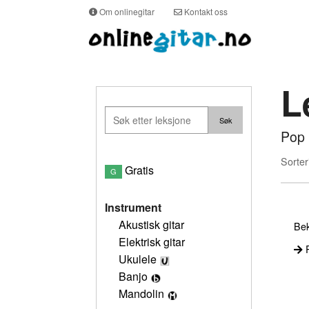
Om onlinegitar
Kontakt oss
L
Pop
Sorter
Gratis
G
Instrument
Akustisk gitar
Bek
Elektrisk gitar
P
Ukulele
Banjo
Mandolin