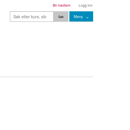
Bli medlem
Logg inn
Meny
Kurs
Stier
Leksjoner
Lærere
Stemming
Grep
Backingtracks
Skala
Artikler