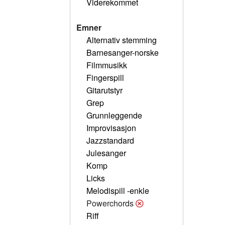
Viderekommet
Emner
Alternativ stemming
Barnesanger-norske
Filmmusikk
Fingerspill
Gitarutstyr
Grep
Grunnleggende
Improvisasjon
Jazzstandard
Julesanger
Komp
Licks
Melodispill -enkle
Powerchords
Riff