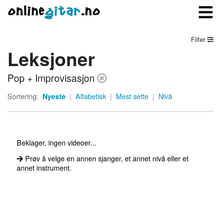
Filter
Leksjoner
Meny
Pop + Improvisasjon
Logg inn
Sortering:
Nyeste
|
Alfabetisk
|
Mest sette
|
Nivå
Bli medlem
Kontakt oss
Beklager, ingen videoer...
Om onlinegitar.no
Prøv å velge en annen sjanger, et annet nivå eller et
annet instrument.