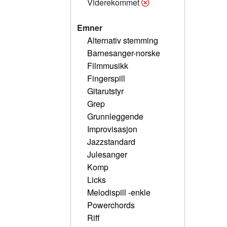
Viderekommet
Emner
Alternativ stemming
Barnesanger-norske
Filmmusikk
Fingerspill
Gitarutstyr
Grep
Grunnleggende
Improvisasjon
Jazzstandard
Julesanger
Komp
Licks
Melodispill -enkle
Powerchords
Riff