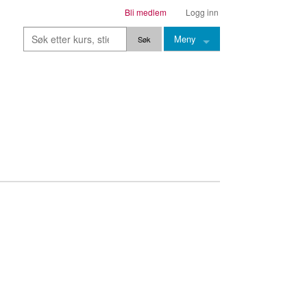
Bli medlem
Logg inn
Meny
Kurs
Stier
Leksjoner
Lærere
Stemming
Grep
Backingtracks
Skala
Artikler