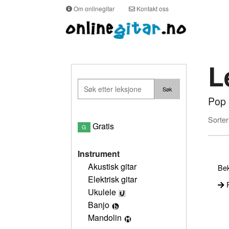
Om onlinegitar
Kontakt oss
L
Pop 
Sorter
Gratis
G
Instrument
Akustisk gitar
Bek
Elektrisk gitar
P
Ukulele
Banjo
Mandolin