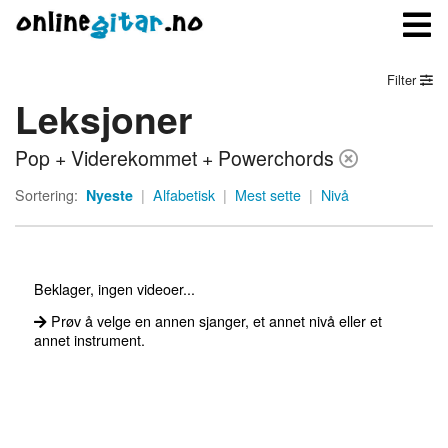
Filter
Leksjoner
Meny
Pop + Viderekommet + Powerchords
Logg inn
Sortering:
Nyeste
|
Alfabetisk
|
Mest sette
|
Nivå
Bli medlem
Kontakt oss
Beklager, ingen videoer...
Om onlinegitar.no
Prøv å velge en annen sjanger, et annet nivå eller et
annet instrument.