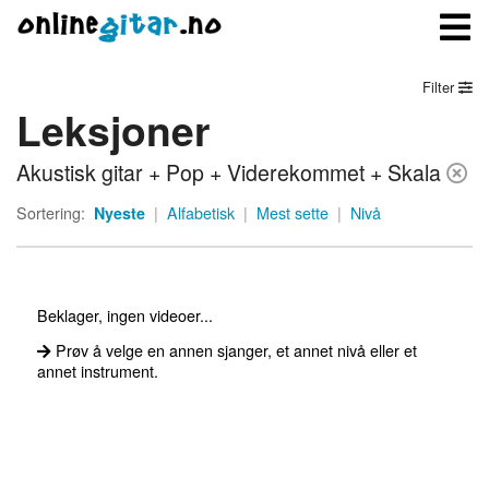
Filter
Leksjoner
Meny
Akustisk gitar + Pop + Viderekommet + Skala
Logg inn
Sortering:
Nyeste
|
Alfabetisk
|
Mest sette
|
Nivå
Bli medlem
Kontakt oss
Beklager, ingen videoer...
Om onlinegitar.no
Prøv å velge en annen sjanger, et annet nivå eller et
annet instrument.