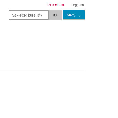
Bli medlem
Logg inn
Meny
Kurs
Stier
Leksjoner
Lærere
Stemming
Grep
Backingtracks
Skala
Artikler