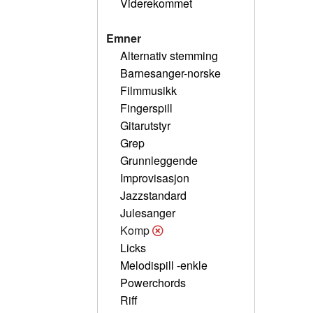
Viderekommet
Emner
Alternativ stemming
Barnesanger-norske
Filmmusikk
Fingerspill
Gitarutstyr
Grep
Grunnleggende
Improvisasjon
Jazzstandard
Julesanger
Komp
Licks
Melodispill -enkle
Powerchords
Riff