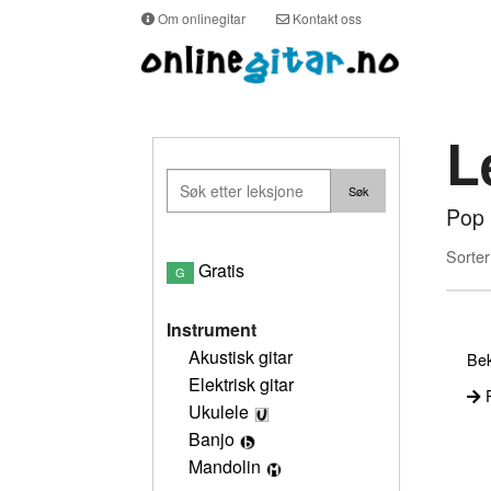
Om onlinegitar
Kontakt oss
L
Pop 
Sorter
Gratis
G
Instrument
Akustisk gitar
Bek
Elektrisk gitar
P
Ukulele
Banjo
Mandolin