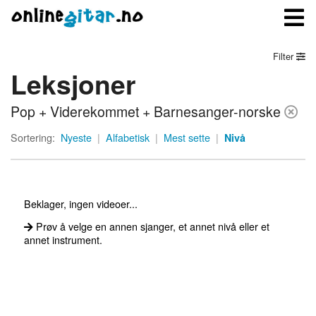
Filter
Leksjoner
Meny
Pop + Viderekommet + Barnesanger-norske
Logg inn
Sortering:
Nyeste
|
Alfabetisk
|
Mest sette
|
Nivå
Bli medlem
Kontakt oss
Beklager, ingen videoer...
Om onlinegitar.no
Prøv å velge en annen sjanger, et annet nivå eller et
annet instrument.