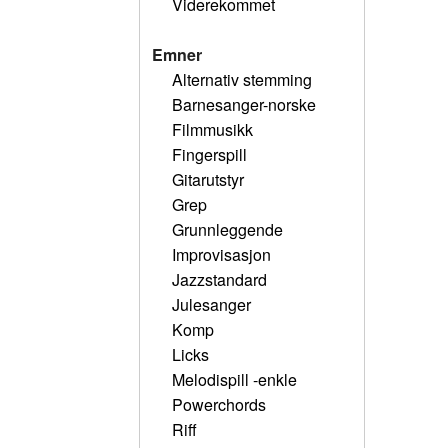
Viderekommet
Emner
Alternativ stemming
Barnesanger-norske
Filmmusikk
Fingerspill
Gitarutstyr
Grep
Grunnleggende
Improvisasjon
Jazzstandard
Julesanger
Komp
Licks
Melodispill -enkle
Powerchords
Riff