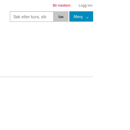
Bli medlem
Logg inn
Meny
Kurs
Stier
Leksjoner
Lærere
Stemming
Grep
Backingtracks
Skala
Artikler