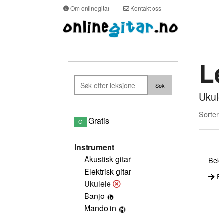
Om onlinegitar
Kontakt oss
L
Ukul
Sorter
Gratis
G
Instrument
Akustisk gitar
Bek
Elektrisk gitar
P
Ukulele
Banjo
Mandolin