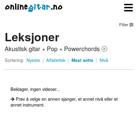
Filter
Leksjoner
Meny
Akustisk gitar + Pop + Powerchords
Logg inn
Sortering:
Nyeste
|
Alfabetisk
|
Mest sette
|
Nivå
Bli medlem
Kontakt oss
Beklager, ingen videoer...
Om onlinegitar.no
Prøv å velge en annen sjanger, et annet nivå eller et
annet instrument.