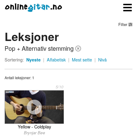
Filter
Leksjoner
Meny
Pop + Alternativ stemming
Logg inn
Sortering:
Nyeste
|
Alfabetisk
|
Mest sette
|
Nivå
Bli medlem
Antall leksjoner: 1
Kontakt oss
5/10
Om onlinegitar.no
Yellow - Coldplay
Brynjar Bøe