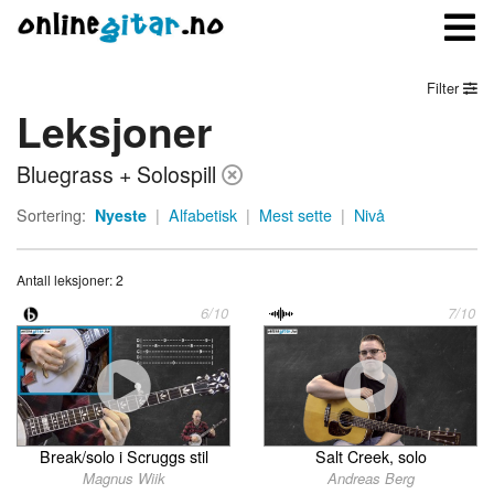
Filter
Leksjoner
Meny
Bluegrass + Solospill
Logg inn
Sortering:
Nyeste
|
Alfabetisk
|
Mest sette
|
Nivå
Bli medlem
Antall leksjoner: 2
Kontakt oss
6/10
7/10
Om onlinegitar.no
Salt Creek, solo
Break/solo i Scruggs stil
Andreas Berg
Magnus Wiik