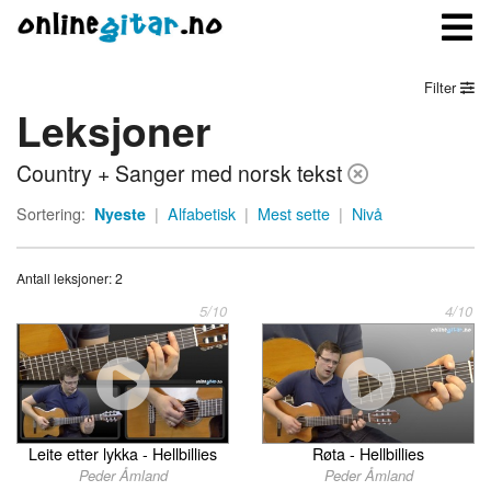
Filter
Leksjoner
Meny
Country + Sanger med norsk tekst
Logg inn
Sortering:
Nyeste
|
Alfabetisk
|
Mest sette
|
Nivå
Bli medlem
Antall leksjoner: 2
Kontakt oss
5/10
4/10
Om onlinegitar.no
Leite etter lykka - Hellbillies
Røta - Hellbillies
Peder Åmland
Peder Åmland