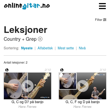
Filter
Leksjoner
Meny
Country + Grep
Logg inn
Sortering:
Nyeste
|
Alfabetisk
|
Mest sette
|
Nivå
Bli medlem
Antall leksjoner: 2
Kontakt oss
2/10
3/10
Om onlinegitar.no
G, C og D7 på banjo
G, C, F og D på banjo
Hans Frønes
Hans Frønes