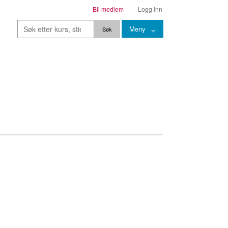
Bli medlem
Logg inn
Meny
Kurs
Stier
Leksjoner
Lærere
Stemming
Grep
Backingtracks
Skala
Artikler