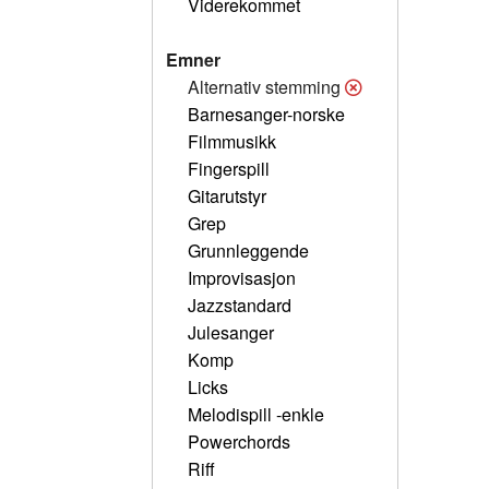
Viderekommet
Emner
Alternativ stemming
Barnesanger-norske
Filmmusikk
Fingerspill
Gitarutstyr
Grep
Grunnleggende
Improvisasjon
Jazzstandard
Julesanger
Komp
Licks
Melodispill -enkle
Powerchords
Riff