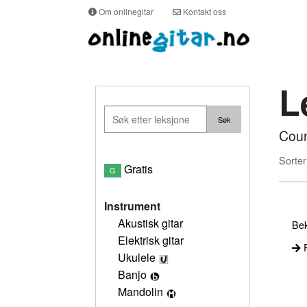
Om onlinegitar
Kontakt oss
L
Coun
Sorter
Gratis
G
Instrument
Akustisk gitar
Bek
Elektrisk gitar
P
Ukulele
Banjo
Mandolin