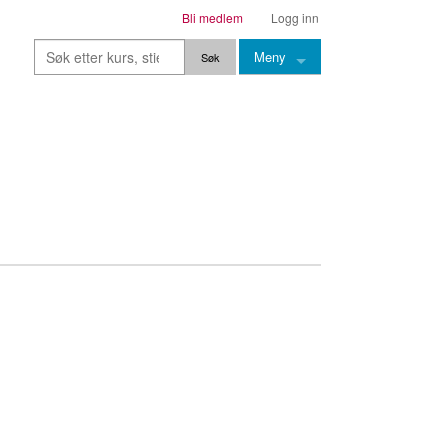
Bli medlem
Logg inn
Meny
Kurs
Stier
Leksjoner
Lærere
Stemming
Grep
Backingtracks
Skala
Artikler