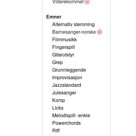
Viderekommet
Emner
Alternativ stemming
Barnesanger-norske
Filmmusikk
Fingerspill
Gitarutstyr
Grep
Grunnleggende
Improvisasjon
Jazzstandard
Julesanger
Komp
Licks
Melodispill -enkle
Powerchords
Riff