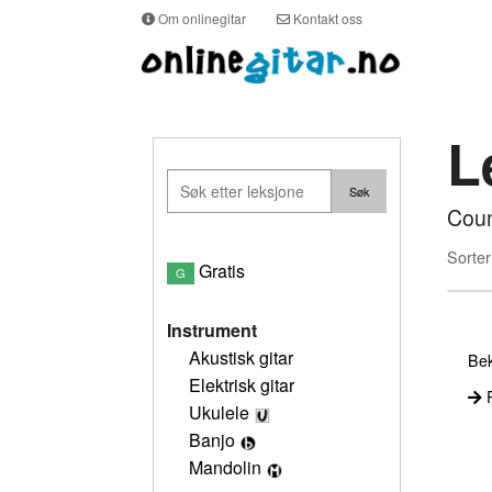
Om onlinegitar
Kontakt oss
L
Coun
Sorter
Gratis
G
Instrument
Akustisk gitar
Bek
Elektrisk gitar
P
Ukulele
Banjo
Mandolin