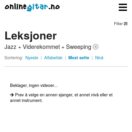
Filter
Leksjoner
Meny
Jazz + Viderekommet + Sweeping
Logg inn
Sortering:
Nyeste
|
Alfabetisk
|
Mest sette
|
Nivå
Bli medlem
Kontakt oss
Beklager, ingen videoer...
Om onlinegitar.no
Prøv å velge en annen sjanger, et annet nivå eller et
annet instrument.